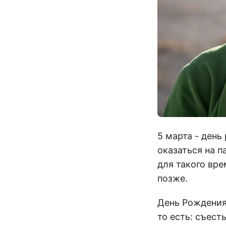
5 марта - ден
оказаться на 
для такого вр
позже.
День Рождения 
то есть: съест