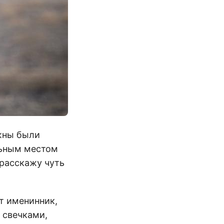
лжны были
льным местом
 расскажу чуть
ет именинник,
о свечками,