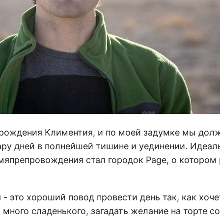
ь рождения Климентия, и по моей задумке мы до
пару дней в полнейшей тишине и уединении. Идеа
емяпрепровождения стал городок Page, о котором
- это хороший повод провести день так, как хоч
ь много сладенького, загадать желание на торте с