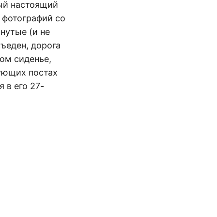
мый настоящий
 фотографий со
нутые (и не
ъеден, дорога
ом сиденье,
дующих постах
 в его 27-