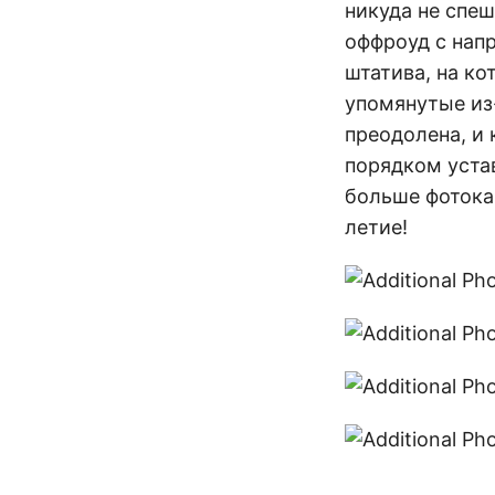
никуда не спеш
оффроуд с нап
штатива, на ко
упомянутые из
преодолена, и
порядком устав
больше фотокар
летие!