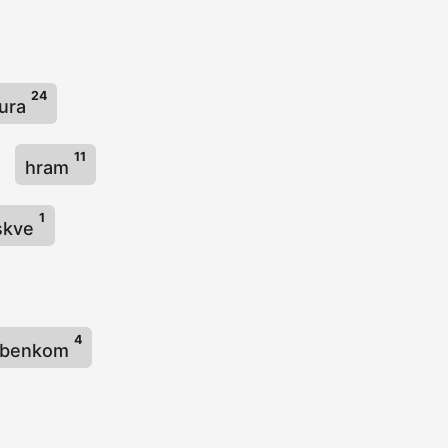
24
tura
11
hram
1
skve
4
rebenkom