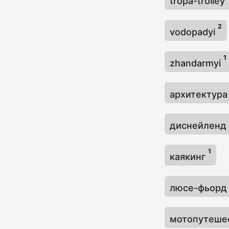
tropa-trolley
2
vodopadyi
1
zhandarmyi
архитектур
диснейленд
1
каякинг
люсе-фьор
мотопутеше