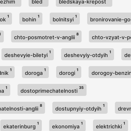
rezhim
bled
bledskaya-krepost
1
1
1
mok
bohin
bolnitsyi
bronirovanie-go
1
8
chto-posmotret-v-anglii
chto-vzyat-v-
1
1
deshevyie-biletyi
deshevyiy-otdyih
de
1
1
1
dnik
doroga
dorogi
dorogoy-benzi
1
35
ha
dostoprimechatelnosti
8
1
atelnosti-anglii
dostupnyiy-otdyih
drev
1
1
1
ekaterinburg
ekonomiya
elektrichki