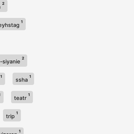
2
a
1
eyhstag
2
-siyanie
1
1
t
ssha
1
1
teatr
1
trip
1