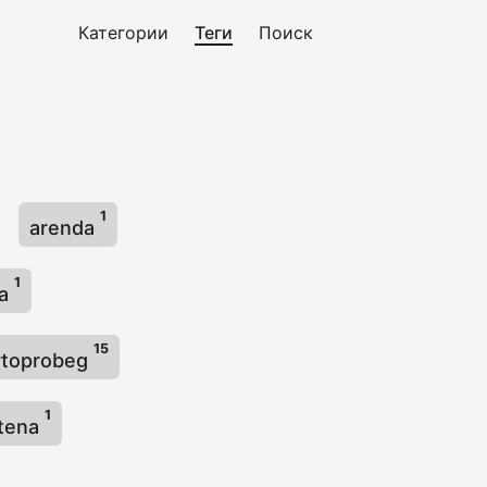
Категории
Теги
Поиск
1
arenda
1
ga
15
vtoprobeg
1
stena