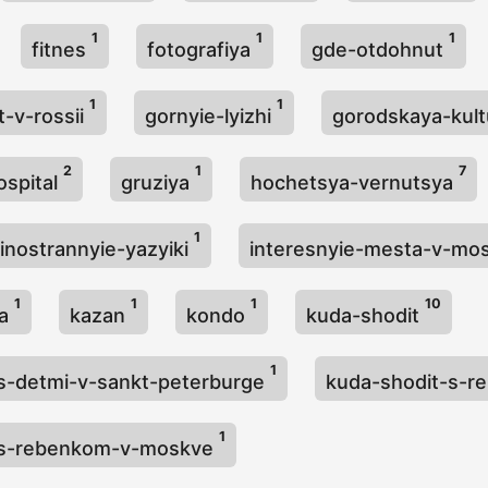
1
1
1
fitnes
fotografiya
gde-otdohnut
1
1
-v-rossii
gornyie-lyizhi
gorodskaya-kul
2
1
7
ospital
gruziya
hochetsya-vernutsya
1
inostrannyie-yazyiki
interesnyie-mesta-v-mo
1
1
1
10
ya
kazan
kondo
kuda-shodit
1
s-detmi-v-sankt-peterburge
kuda-shodit-s-
1
-s-rebenkom-v-moskve