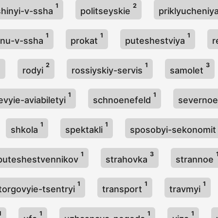
1
2
hinyi-v-ssha
politseyskie
priklyucheniy
1
1
1
inu-v-ssha
prokat
puteshestviya
r
1
2
1
3
rodyi
rossiyskiy-servis
samolet
1
1
vyie-aviabiletyi
schnoenefeld
severnoe
1
1
shkola
spektakli
sposobyi-sekonomi
1
3
-puteshestvennikov
strahovka
strannoe
1
1
1
torgovyie-tsentryi
transport
travmyi
1
1
1
1