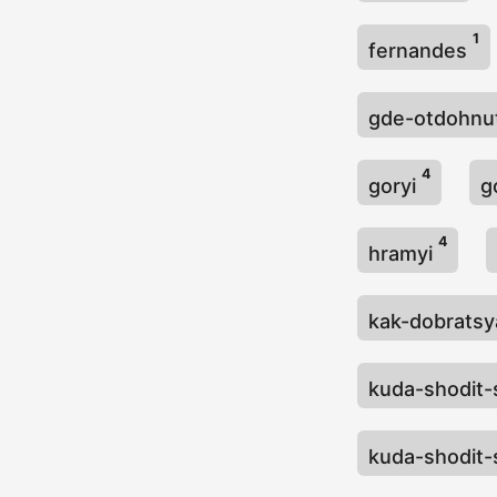
1
fernandes
gde-otdohnut
4
goryi
g
4
hramyi
kak-dobrats
kuda-shodit-
kuda-shodit