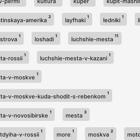
-v-permi
kultura
kuper
kupit-mash
2
1
1
atinskaya-amerika
layfhaki
ledniki
1
1
11
ostrova
loshadi
luchshie-mesta
1
1
ta-rossii
luchshie-mesta-v-kazani
1
sta-v-moskve
1
sta-v-moskve-kuda-shodit-s-rebenkom
1
3
ta-v-novosibirske
mesta
1
1
2
tdyiha-v-rossii
more
moskva
moto