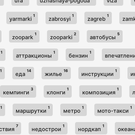
ufa
uzhasnaya-pogoda
viza
1
1
1
yarmarki
zabrosyi
zagreb
zamk
1
2
5
zoopark
zooparki
автобусы
1
1
1
а
аттракционы
бензин
впечатлен
1
14
16
1
еда
жилье
инструкции
и
3
1
1
кемпинги
клонги
композиция
1
1
1
1
д
маршрутки
метро
мото-такси
7
1
1
ствия
недострои
нордкап
океан