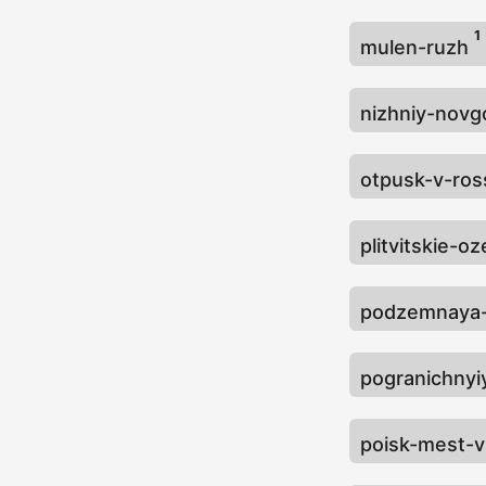
1
mulen-ruzh
nizhniy-nov
otpusk-v-ros
plitvitskie-o
podzemnaya
pogranichny
poisk-mest-