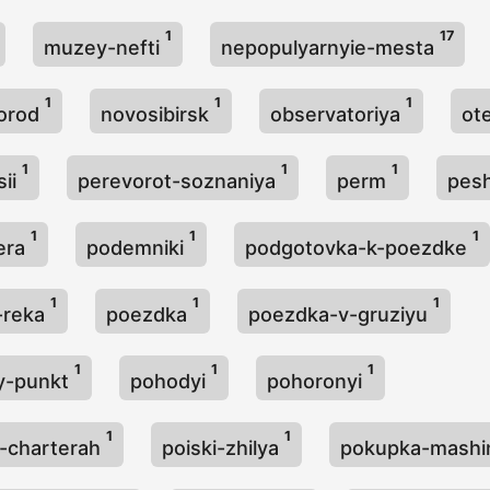
1
17
muzey-nefti
nepopulyarnyie-mesta
1
1
1
gorod
novosibirsk
observatoriya
ote
1
1
1
sii
perevorot-soznaniya
perm
pes
1
1
1
zera
podemniki
podgotovka-k-poezdke
1
1
1
-reka
poezdka
poezdka-v-gruziyu
1
1
1
iy-punkt
pohodyi
pohoronyi
1
1
v-charterah
poiski-zhilya
pokupka-mashi