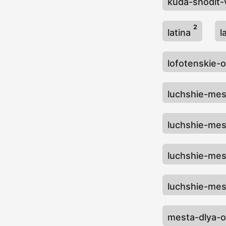
kuda-shodit
2
latina
l
lofotenskie-
luchshie-mes
luchshie-me
luchshie-me
luchshie-mes
mesta-dlya-o