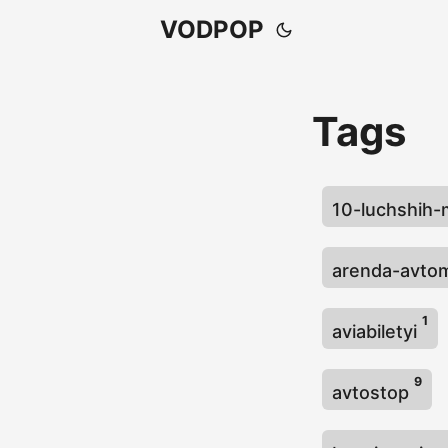
VODPOP
Tags
10-luchshih
arenda-avto
1
aviabiletyi
9
avtostop