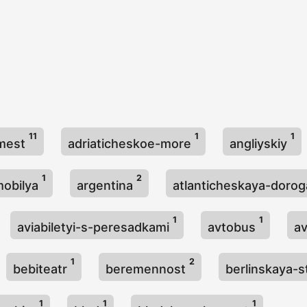
11
1
1
-mest
adriaticheskoe-more
angliyskiy
1
2
mobilya
argentina
atlanticheskaya-doro
1
1
aviabiletyi-s-peresadkami
avtobus
a
1
2
bebiteatr
beremennost
berlinskaya-
1
1
1