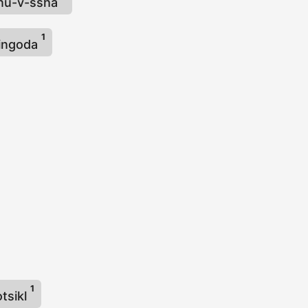
inu-v-ssha
1
lingoda
1
tsikl