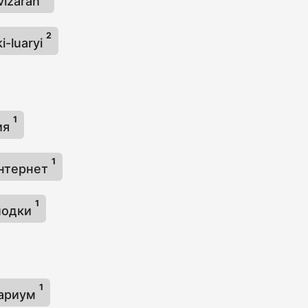
vizaran
2
i-luaryi
1
ия
1
нтернет
1
лодки
1
ариум