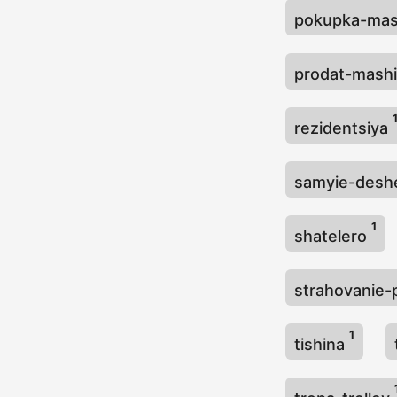
pokupka-mas
prodat-mash
rezidentsiya
samyie-deshe
1
shatelero
strahovanie
1
tishina