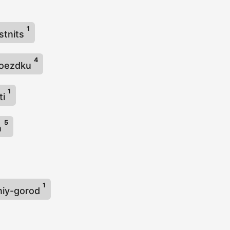
1
stnits
4
poezdku
1
ti
5
n
1
niy-gorod