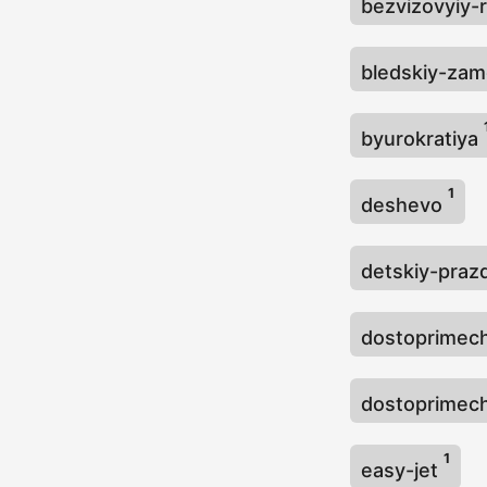
bezvizovyiy-
bledskiy-za
byurokratiya
1
deshevo
detskiy-praz
dostoprimec
dostoprimech
1
easy-jet