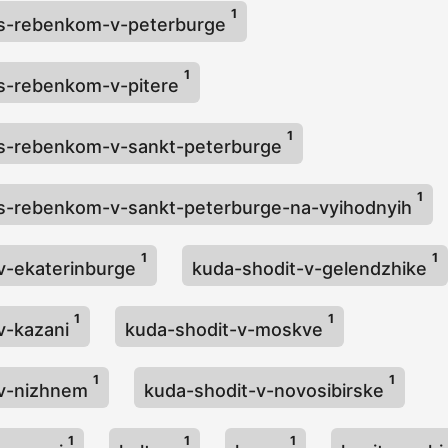
1
-s-rebenkom-v-peterburge
1
-s-rebenkom-v-pitere
1
-s-rebenkom-v-sankt-peterburge
1
-s-rebenkom-v-sankt-peterburge-na-vyihodnyih
1
1
v-ekaterinburge
kuda-shodit-v-gelendzhike
1
1
v-kazani
kuda-shodit-v-moskve
1
1
-v-nizhnem
kuda-shodit-v-novosibirske
1
1
1