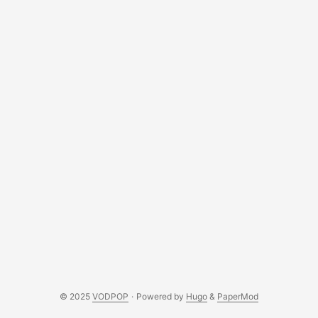
список 10 лучших мест, куда сходить с ребенком в
Петербурге. ...
© 2025
VODPOP
·
Powered by
Hugo
&
PaperMod