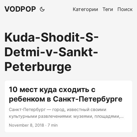
VODPOP
Категории
Теги
Поиск
Kuda-Shodit-S-
Detmi-v-Sankt-
Peterburge
10 мест куда сходить с
ребенком в Санкт-Петербурге
Санкт-Петербург — город, известный своими
культурными развлечениями: музеями, площадями,
дворцами, изобилием памятников и парков. Кроме
November 8, 2018
· 7 min
того, здесь есть множество мест, куда будет интересно
сходить как взрослым, так и детям. Я подготовила