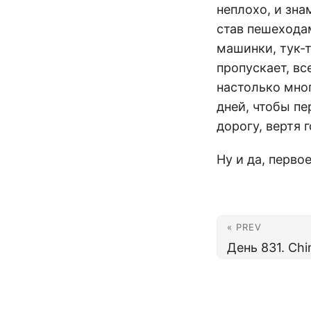
неплохо, и зн
став пешехода
машинки, тук-т
пропускает, вс
настолько мног
дней, чтобы пе
дорогу, вертя 
Ну и да, перво
« PREV
День 831. Ch