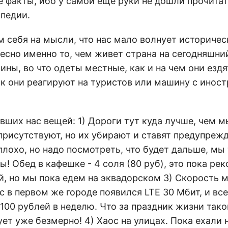
 факты, ибо у самой еще руки не дошли прочитат
ипедии.
 себя на мысли, что нас мало волнует историческ
есно именно то, чем живет страна на сегодняшний
ины, во что одеты местные, как и на чем они ездят
как они реагируют на туристов или машину с инос
вших нас вещей: 1) Дороги тут куда лучше, чем м
присутствуют, но их убирают и ставят предупреж
лохо, но надо посмотреть, что будет дальше, мы
ы! Обед в кафешке - 4 соля (80 руб), это пока рек
й, но мы пока едем на эквадорском 3) Скорость 
ас в первом же городе появился LTE 30 Мбит, и все
100 рублей в неделю. Что за праздник жизни тако
ует уже безмерно! 4) Хаос на улицах. Пока ехали 