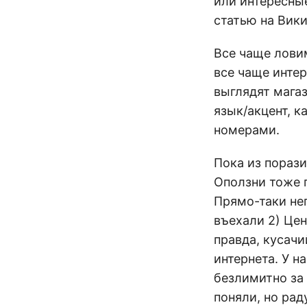
или интересные
статью на Вик
Все чаще ловим
все чаще интер
выглядят магаз
язык/акцент, 
номерами.
Пока из порази
Оползни тоже 
Прямо-таки неп
въехали 2) Цен
правда, кусачи
интернета. У н
безлимитно за 
поняли, но рад