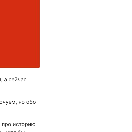
, а сейчас
очуем, но обо
у про историю