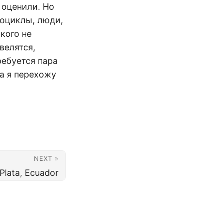
 оценили. Но
тоциклы, люди,
икого не
велятся,
ребуется пара
ка я перехожу
NEXT »
a Plata, Ecuador