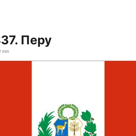
37. Перу
2 min