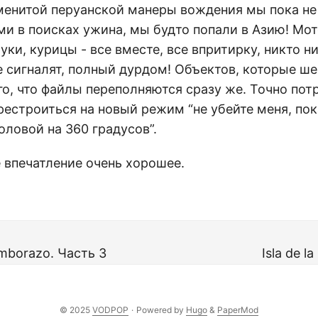
аменитой перуанской манеры вождения мы пока не
ми в поисках ужина, мы будто попали в Азию! Мо
уки, курицы - все вместе, все впритирку, никто н
е сигналят, полный дурдом! Объектов, которые ше
о, что файлы переполняются сразу же. Точно пот
рестроиться на новый режим “не убейте меня, по
головой на 360 градусов”.
е впечатление очень хорошее.
imborazo. Часть 3
Isla de l
© 2025
VODPOP
·
Powered by
Hugo
&
PaperMod