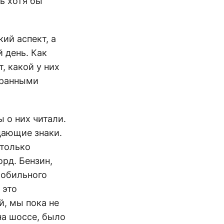
ь хотя бы
ий аспект, а
 день. Как
, какой у них
транными
ы о них читали.
дающие знаки.
 только
орд. Бензин,
мобильного
 это
й, мы пока не
на шоссе, было