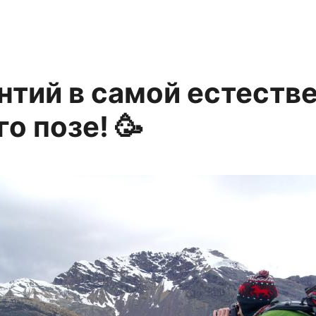
нтий в самой естеств
го позе! 🥳