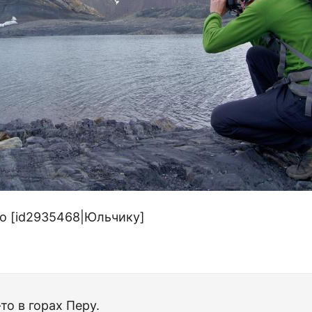
бо [id2935468|Юльчику]
то в горах Перу.