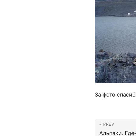
За фото спаси
« PREV
Альпаки. Где-