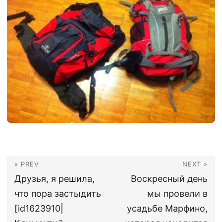
« PREV
NEXT »
Друзья, я решила,
Воскресный день
что пора застыдить
мы провели в
[id1623910|
усадьбе Марфино,