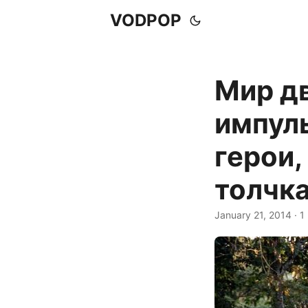
VODPOP
Мир д
импул
герои,
толчка
January 21, 2014
· 1