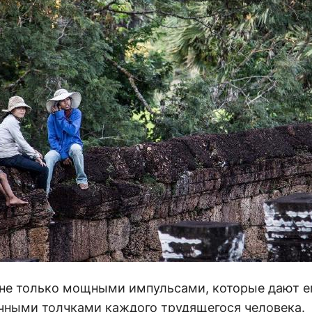
не только мощными импульсами, которые дают ем
чными толчками каждого трудящегося человека.