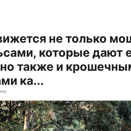
вижется не только м
ьсами, которые дают 
 но также и крошечны
ми ка...
 min