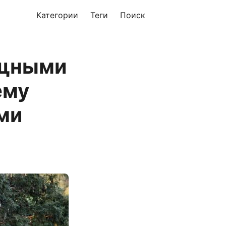
Категории
Теги
Поиск
ощными
ему
ми