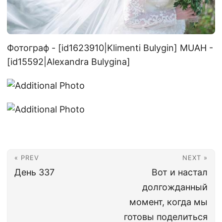
Фотограф - [id1623910|Klimenti Bulygin] MUAH -
[id15592|Alexandra Bulygina]
« PREV
NEXT »
День 337
Вот и настал
долгожданный
момент, когда мы
готовы поделиться