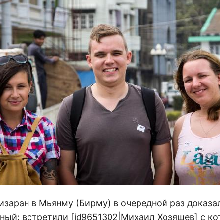
заран в Мьянму (Бирму) в очередной раз доказал
сный: встретили [id9651302|Михаил Хозяшев] с к