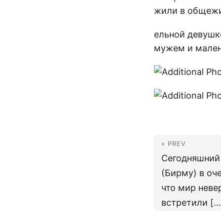
жили в общежи
ельной девушко
мужем и мален
« PREV
Сегодняшний
(Бирму) в оч
что мир неве
встретили [...