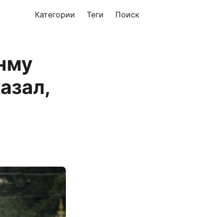
Категории
Теги
Поиск
нму
азал,