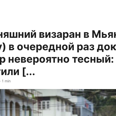
няшний визаран в Мья
) в очередной раз док
р невероятно тесный:
ли [...
· 1 min