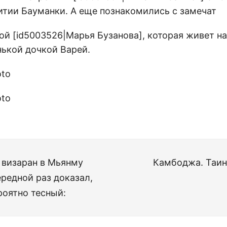
тии Бауманки. А еще познакомились с замечат
й [id5003526|Марья Бузанова], которая живет на
ькой дочкой Варей.
 визаран в Мьянму
Камбоджа. Таин
ередной раз доказал,
роятно тесный: