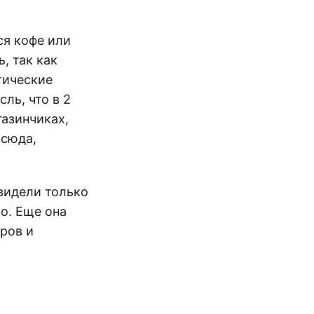
ся кофе или
, так как
тические
ль, что в 2
газинчиках,
-сюда,
 видели только
шо. Еще она
тров и