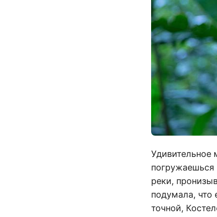
Удивительное м
погружаешься 
реки, пронизыв
подумала, что 
точной, Костел