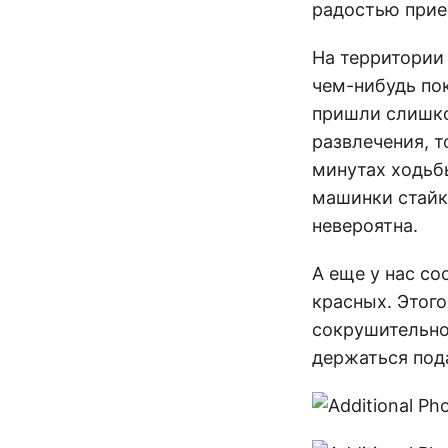
радостью прие
На территории 
чем-нибудь пок
пришли слишко
развлечения, т
минутах ходьбы
машинки стайк
невероятна.
А еще у нас со
красных. Этого
сокрушительно 
держаться под