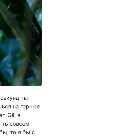
 секунд ты
шься на горные
n Gil, я
ыть совсем
ы, то я бы с