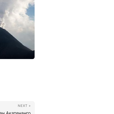
NEXT »
ан Акатенанго