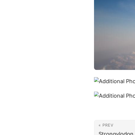
« PREV
Strongylodon