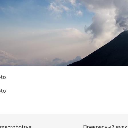
 macrobotrys
Прекрасный вулк