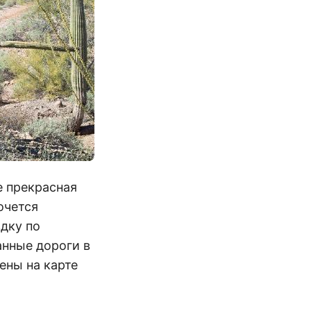
е прекрасная
очется
здку по
анные дороги в
ены на карте