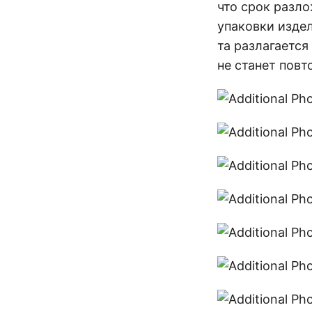
что срок разл
упаковки изде
та разлагается
не станет повт