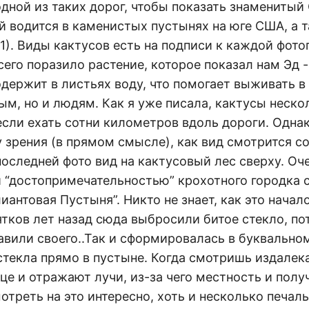
одной из таких дорог, чтобы показать знаменитый
й водится в каменистых пустынях на юге США, а 
1). Виды кактусов есть на подписи к каждой фото
его поразило растение, которое показал нам Эд -
держит в листьях воду, что помогает выживать в
м, но и людям. Как я уже писала, кактусы неско
сли ехать сотни километров вдоль дороги. Однак
у зрения (в прямом смысле), как вид смотрится 
последней фото вид на кактусовый лес сверху. Оч
й “достопримечательностью” крохотного городка 
лиантовая Пустыня”. Никто не знает, как это начало
ятков лет назад сюда выбросили битое стекло, п
авили своего..Так и сформировалась в буквально
стекла прямо в пустыне. Когда смотришь издалек
це и отражают лучи, из-за чего местность и полу
отреть на это интересно, хоть и несколько печал