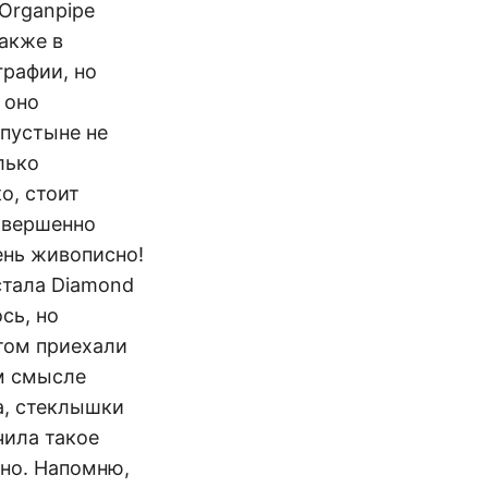
 Organpipe
также в
графии, но
 оно
 пустыне не
лько
о, стоит
совершенно
ень живописно!
стала Diamond
сь, но
отом приехали
м смысле
а, стеклышки
чила такое
ьно. Напомню,