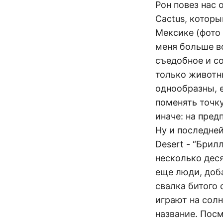
Рон повез нас 
Cactus, которы
Мексике (фото 
меня больше вс
съедобное и со
только животны
однообразны, е
поменять точк
иначе: на пред
Ну и последне
Desert - “Брил
несколько дес
еще люди, доб
свалка битого 
играют на солн
название. Посм