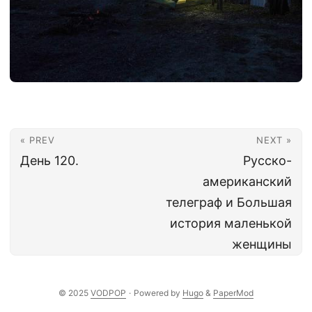
« PREV
NEXT »
День 120.
Русско-
американский
телеграф и Большая
история маленькой
женщины
© 2025
VODPOP
·
Powered by
Hugo
&
PaperMod