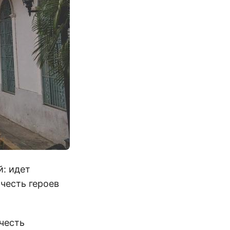
й: идет
честь героев
честь